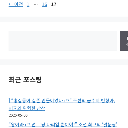
페
페
페
←
이전
1
…
16
17
이
이
이
지
지
지
검
색
최근 포스팅
] “홍길동이 실존 인물이었다고?” 조선의 금수저 반항아,
허균의 위험한 상상
2026-05-06
“왕이라고? 넌 그냥 나리일 뿐이야!” 조선 최고의 ‘맑눈광’