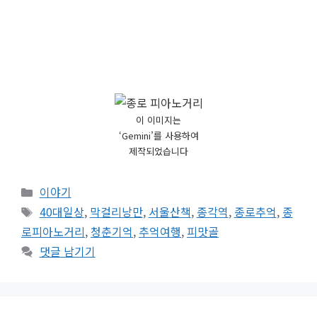
#종로 피아노거리
이 이미지는
‘Gemini’를 사용하여
제작되었습니다
카
이야기
테
태
40대일상
,
막걸리낭만
,
서울산책
,
종각역
,
종로추억
,
종
고
그
로피아노거리
,
청춘기억
,
추억여행
,
피맛골
리
댓글 남기기