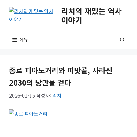
컨
리치의 재밌는 역사
텐
이야기
츠
로
건
메뉴
너
뛰
기
종로 피아노거리와 피맛골, 사라진
2030의 낭만을 걷다
2026-01-15
작성자:
리치