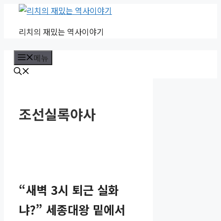
컨
텐
리치의 재밌는 역사이야기
츠
로
메뉴
건
너
뛰
기
조선실록야사
“새벽 3시 퇴근 실화
냐?” 세종대왕 밑에서