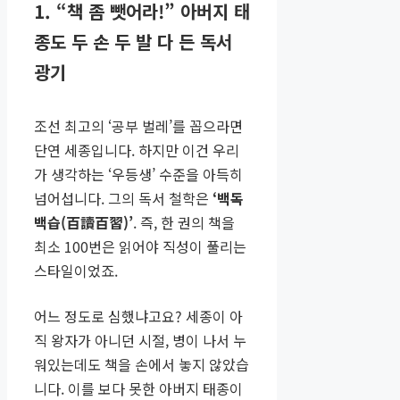
1. “책 좀 뺏어라!” 아버지 태
종도 두 손 두 발 다 든 독서
광기
조선 최고의 ‘공부 벌레’를 꼽으라면
단연 세종입니다. 하지만 이건 우리
가 생각하는 ‘우등생’ 수준을 아득히
넘어섭니다. 그의 독서 철학은
‘백독
백습(百讀百習)’
. 즉, 한 권의 책을
최소 100번은 읽어야 직성이 풀리는
스타일이었죠.
어느 정도로 심했냐고요? 세종이 아
직 왕자가 아니던 시절, 병이 나서 누
워있는데도 책을 손에서 놓지 않았습
니다. 이를 보다 못한 아버지 태종이