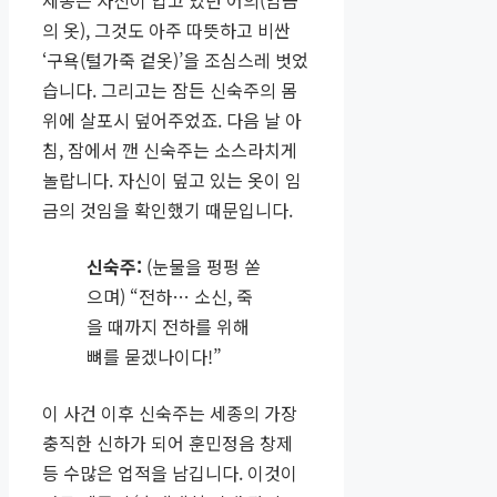
의 옷), 그것도 아주 따뜻하고 비싼
‘구욕(털가죽 겉옷)’을 조심스레 벗었
습니다. 그리고는 잠든 신숙주의 몸
위에 살포시 덮어주었죠. 다음 날 아
침, 잠에서 깬 신숙주는 소스라치게
놀랍니다. 자신이 덮고 있는 옷이 임
금의 것임을 확인했기 때문입니다.
신숙주:
(눈물을 펑펑 쏟
으며) “전하… 소신, 죽
을 때까지 전하를 위해
뼈를 묻겠나이다!”
이 사건 이후 신숙주는 세종의 가장
충직한 신하가 되어 훈민정음 창제
등 수많은 업적을 남깁니다. 이것이