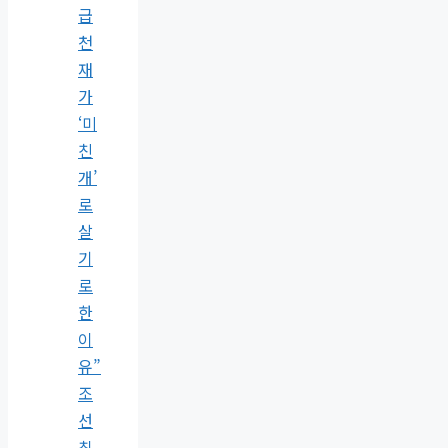
급
천
재
가
‘미
친
개’
로
살
기
로
한
이
유”
조
선
최