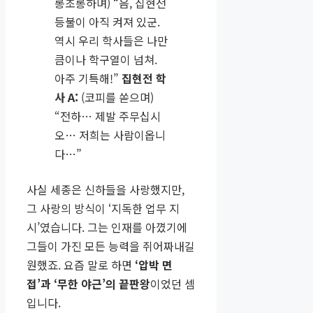
롱초롱하며) “음, 집현전
등불이 아직 켜져 있군.
역시 우리 학사들은 나만
큼이나 학구열이 넘쳐.
아주 기특해!”
집현전 학
사 A:
(코피를 쏟으며)
“전하… 제발 주무십시
오… 저희는 사람이옵니
다…”
사실 세종은 신하들을 사랑했지만,
그 사랑의 방식이 ‘지독한 업무 지
시’였습니다. 그는 인재를 아꼈기에
그들이 가진 모든 능력을 쥐어짜내길
원했죠. 요즘 말로 하면
‘압박 면
접’과 ‘무한 야근’의 끝판왕
이었던 셈
입니다.