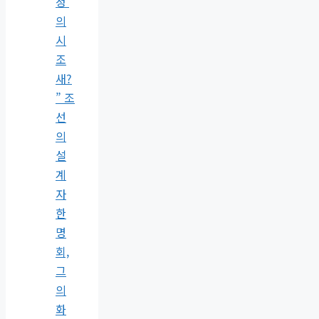
정’
의
시
조
새?
” 조
선
의
설
계
자
한
명
회,
그
의
화