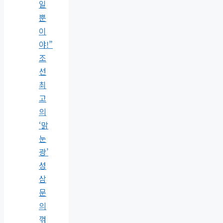
일
뿐
이
야!”
조
선
최
고
의
‘맑
눈
광’
성
삼
문
의
꺾