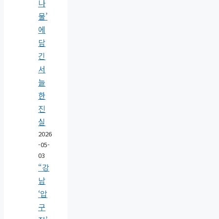
나
물’
에
담
긴
서
늘
한
진
실
2026
-05-
03
“강
남
‘압
구