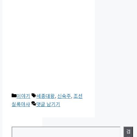
카
태
이야기
세종대왕
,
신숙주
,
조선
테
그
실록야사
댓글 남기기
고
리
검색
검