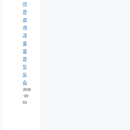
려
한
권
력
과
쓸
쓸
한
뒷
모
습
2026
-05-
02