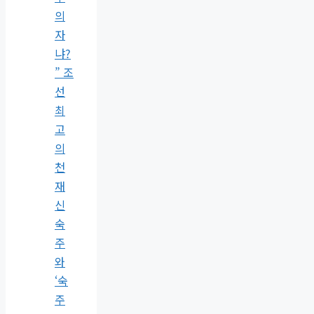
의
자
냐?
” 조
선
최
고
의
천
재
신
숙
주
와
‘숙
주