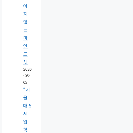
이
지
않
는
마
인
드
셋
2026
-05-
05
“서
울
대 5
세
입
학