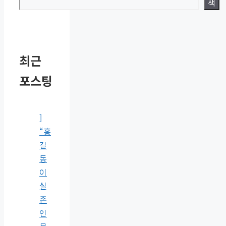
색
최근
포스팅
]
“홍
길
동
이
실
존
인