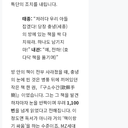
특단의 조치를 내립니다.
태종:
“저러다 우리 아들
잡겠다! 당장 충녕(세종)
의 방에 있는 책을 싹 다
치워라. 하나도 남기지
마!”
내관:
“예, 전하! (호
다닥 책을 옮기며)”
방 안의 책이 전부 사라졌을 때, 충녕
의 눈에 띈 것은 병풍 뒤에 끼어있던
작은 책 한 권, 『구소수간(歐蘇手
簡)』이었습니다. 그는 그 책을 발견
하자마자 눈을 반짝이며 무려
1,100
번
을 넘게 읽었다고 전해집니다. 이
정도면 독서가 아니라 거의 ‘책이랑
기 싸움’을 하는 수준이죠. MZ세대