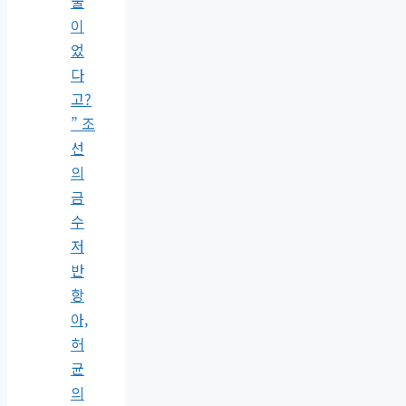
물
이
었
다
고?
” 조
선
의
금
수
저
반
항
아,
허
균
의