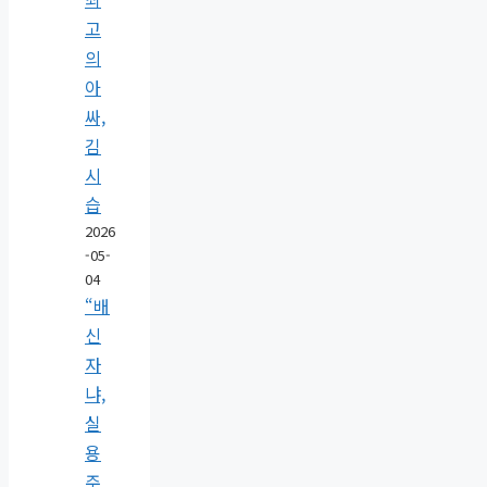
고
의
아
싸,
김
시
습
2026
-05-
04
“배
신
자
냐,
실
용
주