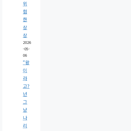
위
험
한
상
상
2026
-05-
06
“왕
이
라
고?
넌
그
냥
나
리